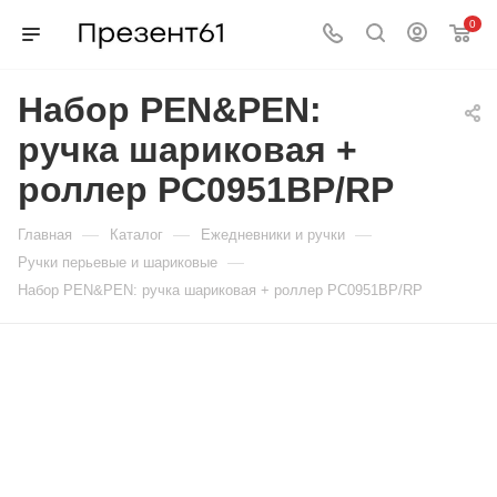
0
Набор PEN&PEN:
ручка шариковая +
роллер PC0951BP/RP
—
—
—
Главная
Каталог
Ежедневники и ручки
—
Ручки перьевые и шариковые
Набор PEN&PEN: ручка шариковая + роллер PC0951BP/RP