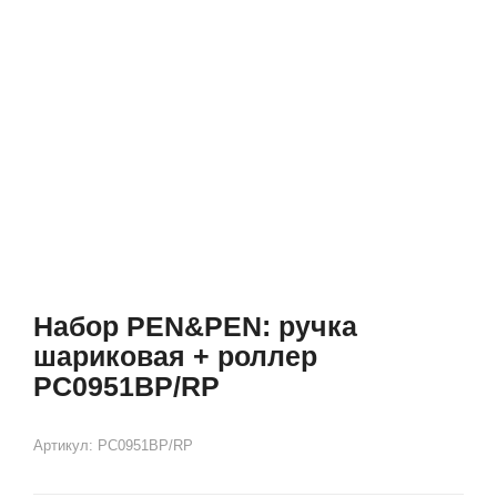
Набор PEN&PEN: ручка
шариковая + роллер
PC0951BP/RP
Артикул:
PC0951BP/RP