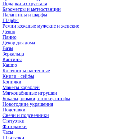
Подарки из хрусталя
Барометры и метеостанции
Палантины и шарфы
Шарфы
Ремни кожаные мужские и женские
Декор
Панно
Декор для дома
Вазы
Зеркальца
Картины
Кашпо
Ключницы настенные
Книги - сейфы
Копилки
Макеты кораблей
Мягконабивные игрушки
Бокалы, рюмки, стопки, штофы
Новогодние украшения
Подставки
Свечи и подсвечники
Статуэтки
Фоторамки
Часы
Шкатулки