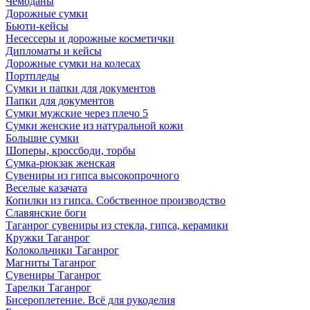
Чемоданы
Дорожные сумки
Бьюти-кейсы
Несессеры и дорожные косметички
Дипломаты и кейсы
Дорожные сумки на колесах
Портпледы
Сумки и папки для документов
Папки для документов
Сумки мужские через плечо 5
Сумки женские из натуральной кожи
Большие сумки
Шоперы, кроссбоди, торбы
Сумка-рюкзак женская
Сувениры из гипса высокопрочного
Веселые казачата
Копилки из гипса. Собственное производство
Славянские боги
Таганрог сувениры из стекла, гипса, керамики
Кружки Таганрог
Колокольчики Таганрог
Магниты Таганрог
Сувениры Таганрог
Тарелки Таганрог
Бисероплетение. Всё для рукоделия