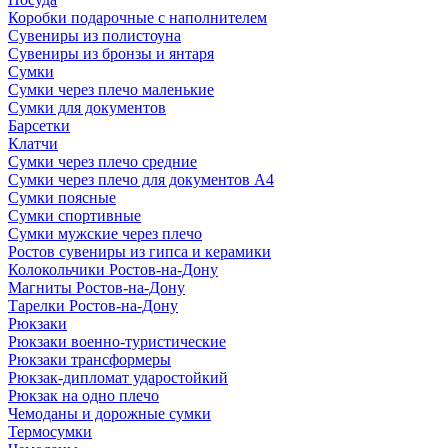
Коробки подарочные с наполнителем
Сувениры из полистоуна
Сувениры из бронзы и янтаря
Сумки
Сумки через плечо маленькие
Сумки для документов
Барсетки
Клатчи
Сумки через плечо средние
Сумки через плечо для документов А4
Сумки поясные
Сумки спортивные
Сумки мужские через плечо
Ростов сувениры из гипса и керамики
Колокольчики Ростов-на-Дону
Магниты Ростов-на-Дону
Тарелки Ростов-на-Дону
Рюкзаки
Рюкзаки военно-туристические
Рюкзаки трансформеры
Рюкзак-дипломат ударостойкий
Рюкзак на одно плечо
Чемоданы и дорожные сумки
Термосумки