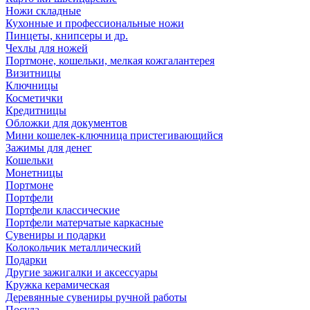
Ножи складные
Кухонные и профессиональные ножи
Пинцеты, книпсеры и др.
Чехлы для ножей
Портмоне, кошельки, мелкая кожгалантерея
Визитницы
Ключницы
Косметички
Кредитницы
Обложки для документов
Мини кошелек-ключница пристегивающийся
Зажимы для денег
Кошельки
Монетницы
Портмоне
Портфели
Портфели классические
Портфели матерчатые каркасные
Сувениры и подарки
Колокольчик металлический
Подарки
Другие зажигалки и аксессуары
Кружка керамическая
Деревянные сувениры ручной работы
Посуда