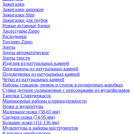
Зажигалки
Зажигалки широкие
Зажигалки Slim
Зажигалки для трубок
Новые вставные блоки
Аксессуары Zippo
Расходники
Топливо Zippo
Зонты
Зонты автоматические
Зонты трости
Изделия из натуральных камней
Пепельницы из натуральных камней
Подсвечники из натуральных камней
Четки из натуральных камней
Наборы стаканов, рюмок и стопок в подарочных коробках
Сумки детские силиконовые с персонажами из мультфильмов
Тарелки Старочеркасск
Маникюрные наборы и принадлежности
Ножи и мультитулы
Маленькие ножи (58-65 мм)
Средние ножи (74-95 мм)
Большие ножи (111-136 мм)
Мультитулы и наборы инструментов
Карточки швейцарские