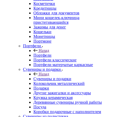
Косметички
Кредитницы
Обложки для документов
Мини кошелек-ключница
пристегивающийся
Зажимы для денег
Кошельки
Монетницы
Портмоне
Портфели
Назад
Портфели
Портфели классические
Портфели матерчатые каркасные
Сувениры и подарки
Назад
Сувениры и подарки
Колокольчик металлический
Подарки
Другие зажигалки и аксессуары
Кружка керамическая
Деревянные сувениры ручной работы
Посуда
Коробки подарочные с наполнителем
Сувениры из полистоуна