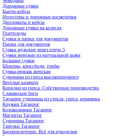
Чемоданы
Дорожные сумки
Бьюти-кейсы
Несессеры и дорожные косметички
Дипломаты и кейсы
Дорожные сумки на колесах
Портпледы
Сумки и папки для документов
Папки для документов
Сумки мужские через плечо 5
Сумки женские из натуральной кожи
Большие сумки
Шоперы, кроссбоди, торбы
Сумка-рюкзак женская
Сувениры из гипса высокопрочного
Веселые казачата
Копилки из гипса. Собственное производство
Славянские боги
Таганрог сувениры из стекла, гипса, керамики
Кружки Таганрог
Колокольчики Таганрог
Магниты Таганрог
Сувениры Таганрог
Тарелки Таганрог
Бисероплетение. Всё для рукоделия