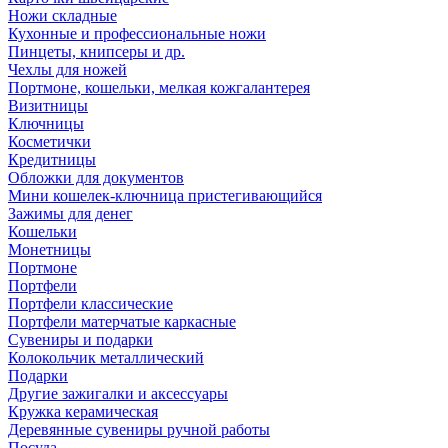
Ножи складные
Кухонные и профессиональные ножи
Пинцеты, книпсеры и др.
Чехлы для ножей
Портмоне, кошельки, мелкая кожгалантерея
Визитницы
Ключницы
Косметички
Кредитницы
Обложки для документов
Мини кошелек-ключница пристегивающийся
Зажимы для денег
Кошельки
Монетницы
Портмоне
Портфели
Портфели классические
Портфели матерчатые каркасные
Сувениры и подарки
Колокольчик металлический
Подарки
Другие зажигалки и аксессуары
Кружка керамическая
Деревянные сувениры ручной работы
Посуда