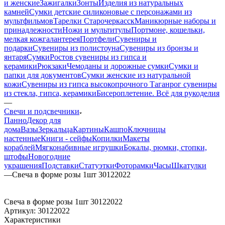
и женские
Зажигалки
Зонты
Изделия из натуральных
камней
Сумки детские силиконовые с персонажами из
мультфильмов
Тарелки Старочеркасск
Маникюрные наборы и
принадлежности
Ножи и мультитулы
Портмоне, кошельки,
мелкая кожгалантерея
Портфели
Сувениры и
подарки
Сувениры из полистоуна
Сувениры из бронзы и
янтаря
Сумки
Ростов сувениры из гипса и
керамики
Рюкзаки
Чемоданы и дорожные сумки
Сумки и
папки для документов
Сумки женские из натуральной
кожи
Сувениры из гипса высокопрочного
Таганрог сувениры
из стекла, гипса, керамики
Бисероплетение. Всё для рукоделия
—
Свечи и подсвечники
Панно
Декор для
дома
Вазы
Зеркальца
Картины
Кашпо
Ключницы
настенные
Книги - сейфы
Копилки
Макеты
кораблей
Мягконабивные игрушки
Бокалы, рюмки, стопки,
штофы
Новогодние
украшения
Подставки
Статуэтки
Фоторамки
Часы
Шкатулки
—
Свеча в форме розы 1шт 30122022
Свеча в форме розы 1шт 30122022
Артикул:
30122022
Характеристики