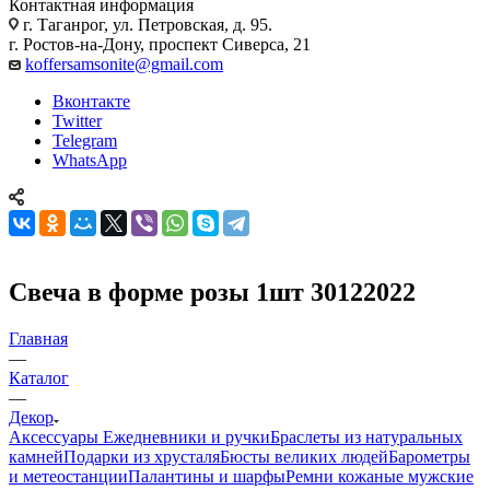
Контактная информация
г. Таганрог, ул. Петровская, д. 95.
г. Ростов-на-Дону, проспект Сиверса, 21
koffersamsonite@gmail.com
Вконтакте
Twitter
Telegram
WhatsApp
Свеча в форме розы 1шт 30122022
Главная
—
Каталог
—
Декор
Аксессуары
Ежедневники и ручки
Браслеты из натуральных
камней
Подарки из хрусталя
Бюсты великих людей
Барометры
и метеостанции
Палантины и шарфы
Ремни кожаные мужские