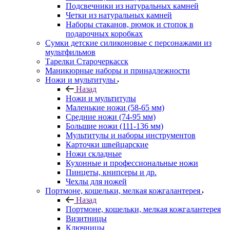
Подсвечники из натуральных камней
Четки из натуральных камней
Наборы стаканов, рюмок и стопок в
подарочных коробках
Сумки детские силиконовые с персонажами из
мультфильмов
Тарелки Старочеркасск
Маникюрные наборы и принадлежности
Ножи и мультитулы
Назад
Ножи и мультитулы
Маленькие ножи (58-65 мм)
Средние ножи (74-95 мм)
Большие ножи (111-136 мм)
Мультитулы и наборы инструментов
Карточки швейцарские
Ножи складные
Кухонные и профессиональные ножи
Пинцеты, книпсеры и др.
Чехлы для ножей
Портмоне, кошельки, мелкая кожгалантерея
Назад
Портмоне, кошельки, мелкая кожгалантерея
Визитницы
Ключницы