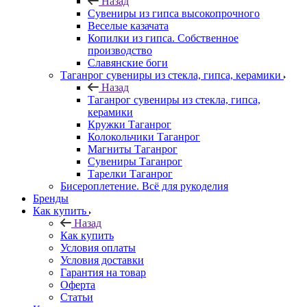
Назад
Сувениры из гипса высокопрочного
Веселые казачата
Копилки из гипса. Собственное
производство
Славянские боги
Таганрог сувениры из стекла, гипса, керамики
Назад
Таганрог сувениры из стекла, гипса,
керамики
Кружки Таганрог
Колокольчики Таганрог
Магниты Таганрог
Сувениры Таганрог
Тарелки Таганрог
Бисероплетение. Всё для рукоделия
Бренды
Как купить
Назад
Как купить
Условия оплаты
Условия доставки
Гарантия на товар
Оферта
Статьи