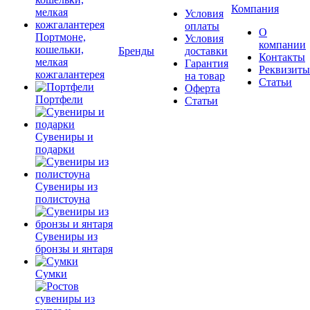
Компания
Условия
оплаты
О
Портмоне,
Условия
компании
кошельки,
Бренды
доставки
Контакты
мелкая
Гарантия
Реквизиты
кожгалантерея
на товар
Статьи
Оферта
Портфели
Статьи
Сувениры и
подарки
Сувениры из
полистоуна
Сувениры из
бронзы и янтаря
Сумки