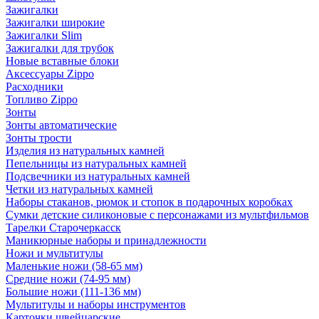
Зажигалки
Зажигалки широкие
Зажигалки Slim
Зажигалки для трубок
Новые вставные блоки
Аксессуары Zippo
Расходники
Топливо Zippo
Зонты
Зонты автоматические
Зонты трости
Изделия из натуральных камней
Пепельницы из натуральных камней
Подсвечники из натуральных камней
Четки из натуральных камней
Наборы стаканов, рюмок и стопок в подарочных коробках
Сумки детские силиконовые с персонажами из мультфильмов
Тарелки Старочеркасск
Маникюрные наборы и принадлежности
Ножи и мультитулы
Маленькие ножи (58-65 мм)
Средние ножи (74-95 мм)
Большие ножи (111-136 мм)
Мультитулы и наборы инструментов
Карточки швейцарские