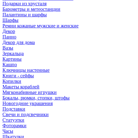
Подарки из хрусталя
Барометры и метеостанции
Палантины и шарфы
Шарфы
Ремни кожаные мужские и женские
Декор
Панно
Декор для дома
Вазы
Зеркальца
Картины
Кашпо
Ключницы настенные
Книги - сейфы
Копилки
Макеты кораблей
Мягконабивные игрушки
Бокалы, рюмки, стопки, штофы
Новогодние украшения
Подставки
Свечи и подсвечники
Статуэтки
Фоторамки
Часы
Шкатулки