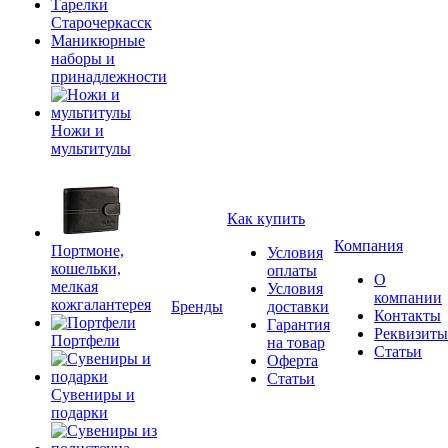
Тарелки
Старочеркасск
Маникюрные
наборы и
принадлежности
Ножи и
мультитулы
Как купить
Компания
Портмоне,
Условия
кошельки,
оплаты
О
мелкая
Условия
компании
кожгалантерея
Бренды
доставки
Контакты
Гарантия
Реквизиты
Портфели
на товар
Статьи
Оферта
Статьи
Сувениры и
подарки