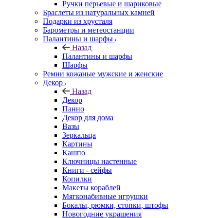
Ручки перьевые и шариковые
Браслеты из натуральных камней
Подарки из хрусталя
Барометры и метеостанции
Палантины и шарфы
Назад
Палантины и шарфы
Шарфы
Ремни кожаные мужские и женские
Декор
Назад
Декор
Панно
Декор для дома
Вазы
Зеркальца
Картины
Кашпо
Ключницы настенные
Книги - сейфы
Копилки
Макеты кораблей
Мягконабивные игрушки
Бокалы, рюмки, стопки, штофы
Новогодние украшения