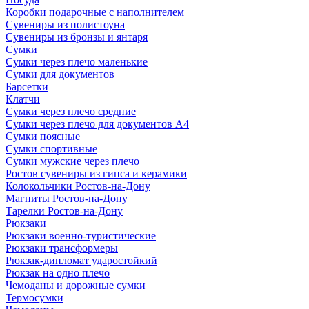
Коробки подарочные с наполнителем
Сувениры из полистоуна
Сувениры из бронзы и янтаря
Сумки
Сумки через плечо маленькие
Сумки для документов
Барсетки
Клатчи
Сумки через плечо средние
Сумки через плечо для документов А4
Сумки поясные
Сумки спортивные
Сумки мужские через плечо
Ростов сувениры из гипса и керамики
Колокольчики Ростов-на-Дону
Магниты Ростов-на-Дону
Тарелки Ростов-на-Дону
Рюкзаки
Рюкзаки военно-туристические
Рюкзаки трансформеры
Рюкзак-дипломат ударостойкий
Рюкзак на одно плечо
Чемоданы и дорожные сумки
Термосумки