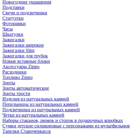
Новогодние украшения
Подставки
Свечи и подсвечники
Статуэтки
Фоторамки
Часы
Шкатулки
Зажигалки
Зажигалки широкие
Зажигалки Slim
Зажигалки для трубок
Новые вставные блоки
Аксессуары Zippo
Расходники
Топливо Zippo
Зонты
Зонты автоматические
Зонты трости
Изделия из натуральных камней
Пепельницы из натуральных камней
Подсвечники из натуральных камней
Четки из натуральных камней
Наборы стаканов, рюмок и стопок в подарочных коробках
Сумки детские силиконовые с персонажами из мультфильмов
Тарелки Старочеркасск