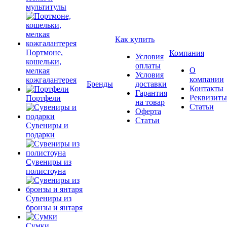
мультитулы
Как купить
Портмоне,
Компания
Условия
кошельки,
оплаты
О
мелкая
Условия
компании
кожгалантерея
Бренды
доставки
Контакты
Гарантия
Реквизиты
Портфели
на товар
Статьи
Оферта
Статьи
Сувениры и
подарки
Сувениры из
полистоуна
Сувениры из
бронзы и янтаря
Сумки