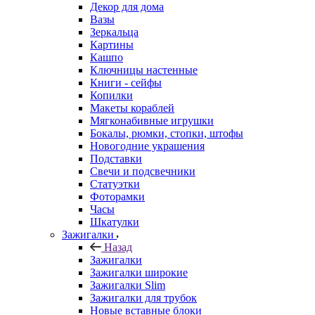
Декор для дома
Вазы
Зеркальца
Картины
Кашпо
Ключницы настенные
Книги - сейфы
Копилки
Макеты кораблей
Мягконабивные игрушки
Бокалы, рюмки, стопки, штофы
Новогодние украшения
Подставки
Свечи и подсвечники
Статуэтки
Фоторамки
Часы
Шкатулки
Зажигалки
Назад
Зажигалки
Зажигалки широкие
Зажигалки Slim
Зажигалки для трубок
Новые вставные блоки