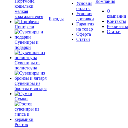
Портмоне,
Компания
Условия
кошельки,
оплаты
О
мелкая
Условия
компании
кожгалантерея
Бренды
доставки
Контакты
Гарантия
Реквизиты
Портфели
на товар
Статьи
Оферта
Статьи
Сувениры и
подарки
Сувениры из
полистоуна
Сувениры из
бронзы и янтаря
Сумки
Ростов