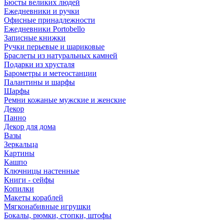
Бюсты великих людей
Ежедневники и ручки
Офисные принадлежности
Ежедневники Portobello
Записные книжки
Ручки перьевые и шариковые
Браслеты из натуральных камней
Подарки из хрусталя
Барометры и метеостанции
Палантины и шарфы
Шарфы
Ремни кожаные мужские и женские
Декор
Панно
Декор для дома
Вазы
Зеркальца
Картины
Кашпо
Ключницы настенные
Книги - сейфы
Копилки
Макеты кораблей
Мягконабивные игрушки
Бокалы, рюмки, стопки, штофы