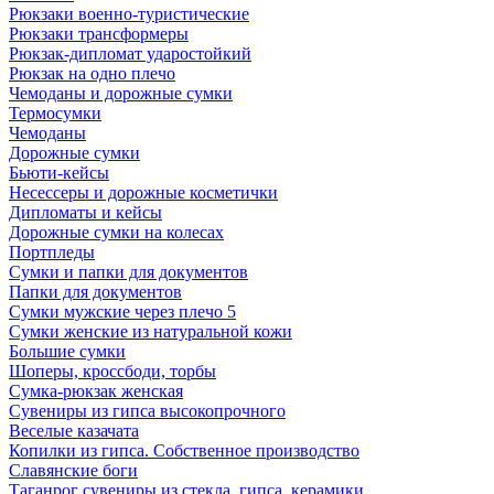
Рюкзаки военно-туристические
Рюкзаки трансформеры
Рюкзак-дипломат ударостойкий
Рюкзак на одно плечо
Чемоданы и дорожные сумки
Термосумки
Чемоданы
Дорожные сумки
Бьюти-кейсы
Несессеры и дорожные косметички
Дипломаты и кейсы
Дорожные сумки на колесах
Портпледы
Сумки и папки для документов
Папки для документов
Сумки мужские через плечо 5
Сумки женские из натуральной кожи
Большие сумки
Шоперы, кроссбоди, торбы
Сумка-рюкзак женская
Сувениры из гипса высокопрочного
Веселые казачата
Копилки из гипса. Собственное производство
Славянские боги
Таганрог сувениры из стекла, гипса, керамики