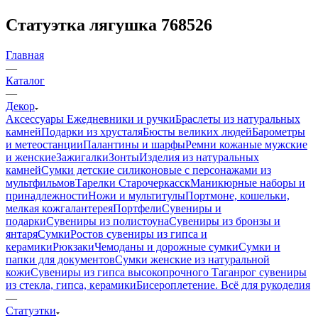
Статуэтка лягушка 768526
Главная
—
Каталог
—
Декор
Аксессуары
Ежедневники и ручки
Браслеты из натуральных
камней
Подарки из хрусталя
Бюсты великих людей
Барометры
и метеостанции
Палантины и шарфы
Ремни кожаные мужские
и женские
Зажигалки
Зонты
Изделия из натуральных
камней
Сумки детские силиконовые с персонажами из
мультфильмов
Тарелки Старочеркасск
Маникюрные наборы и
принадлежности
Ножи и мультитулы
Портмоне, кошельки,
мелкая кожгалантерея
Портфели
Сувениры и
подарки
Сувениры из полистоуна
Сувениры из бронзы и
янтаря
Сумки
Ростов сувениры из гипса и
керамики
Рюкзаки
Чемоданы и дорожные сумки
Сумки и
папки для документов
Сумки женские из натуральной
кожи
Сувениры из гипса высокопрочного
Таганрог сувениры
из стекла, гипса, керамики
Бисероплетение. Всё для рукоделия
—
Статуэтки