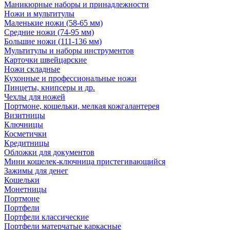
Маникюрные наборы и принадлежности
Ножи и мультитулы
Маленькие ножи (58-65 мм)
Средние ножи (74-95 мм)
Большие ножи (111-136 мм)
Мультитулы и наборы инструментов
Карточки швейцарские
Ножи складные
Кухонные и профессиональные ножи
Пинцеты, книпсеры и др.
Чехлы для ножей
Портмоне, кошельки, мелкая кожгалантерея
Визитницы
Ключницы
Косметички
Кредитницы
Обложки для документов
Мини кошелек-ключница пристегивающийся
Зажимы для денег
Кошельки
Монетницы
Портмоне
Портфели
Портфели классические
Портфели матерчатые каркасные