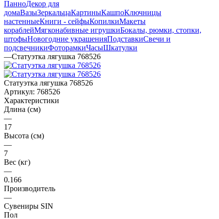
Панно
Декор для
дома
Вазы
Зеркальца
Картины
Кашпо
Ключницы
настенные
Книги - сейфы
Копилки
Макеты
кораблей
Мягконабивные игрушки
Бокалы, рюмки, стопки,
штофы
Новогодние украшения
Подставки
Свечи и
подсвечники
Фоторамки
Часы
Шкатулки
—
Статуэтка лягушка 768526
Статуэтка лягушка 768526
Артикул:
768526
Характеристики
Длина (см)
—
17
Высота (см)
—
7
Вес (кг)
—
0.166
Производитель
—
Сувениры SIN
Пол