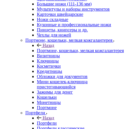
Большие ножи (111-136 мм)
Мультитулы и наборы инструментов
Карточки швейцарские
Ножи складные
Кухонные и профессиональные ножи
Пинцеты, книпсеры и др.
Чехлы для ножей
Портмоне, кошельки, мелкая кожгалантерея
Назад
Портмоне, кошельки, мелкая кожгалантерея
Визитницы
Ключницы
Косметички
Кредитницы
Обложки для документов
Мини кошелек-ключница
пристегивающийся
Зажимы для денег
Кошельки
Монетницы
Портмоне
Портфели
Назад
Портфели
Портфели классические