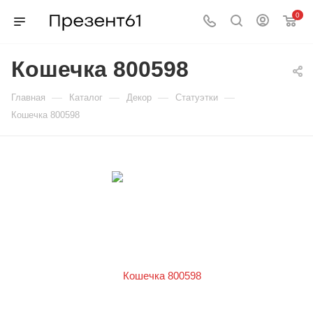
0
Кошечка 800598
—
—
—
—
Главная
Каталог
Декор
Статуэтки
Кошечка 800598