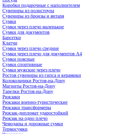
Коробки подарочные с наполнителем
Сувениры из полистоуна
Сувениры из бронзы и янтаря
Сумки
Сумки через плечо маленькие
Сумки для документов
Барсетки
Клатчи
Сумки через плечо средние
Сумки через плечо для документов А4
Сумки поясные
Сумки спортивные
Сумки мужские через плечо
Ростов сувениры из гипса и керамики
Колокольчики Ростов-на-Дону
Магниты Ростов-на-Дону
Тарелки Ростов-на-Дону
Рюкзаки
Рюкзаки военно-туристические
Рюкзаки трансформеры
Рюкзак-дипломат ударостойкий
Рюкзак на одно плечо
Чемоданы и дорожные сумки
Термосумки