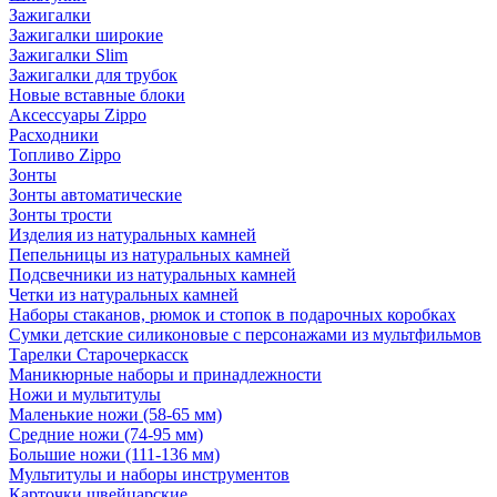
Зажигалки
Зажигалки широкие
Зажигалки Slim
Зажигалки для трубок
Новые вставные блоки
Аксессуары Zippo
Расходники
Топливо Zippo
Зонты
Зонты автоматические
Зонты трости
Изделия из натуральных камней
Пепельницы из натуральных камней
Подсвечники из натуральных камней
Четки из натуральных камней
Наборы стаканов, рюмок и стопок в подарочных коробках
Сумки детские силиконовые с персонажами из мультфильмов
Тарелки Старочеркасск
Маникюрные наборы и принадлежности
Ножи и мультитулы
Маленькие ножи (58-65 мм)
Средние ножи (74-95 мм)
Большие ножи (111-136 мм)
Мультитулы и наборы инструментов
Карточки швейцарские