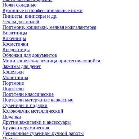
Ножи складные
Кухонные и профессиональные ножи
Пинцеты, книпсеры и др.
Чехлы для ножей
Портмоне, кошельки, мелкая кожгалантерея
Визитницы
Ключницы
Косметички
Кредитницы
Обложки для документов
Мини кошелек-ключница пристегивающийся
Зажимы для денег
Кошельки
Монетницы
Портмоне
Портфели
Портфели классические
Портфели матерчатые каркасные
Сувениры и подарки
Колокольчик металлический
Подарки
Другие зажигалки и аксессуары
Кружка керамическая
Деревянные сувениры ручной работы
Посуда