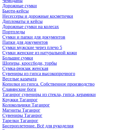
Чемоданы
Дорожные сумки
Бьюти-кейсы
Несессеры и дорожные косметички
Дипломаты и кейсы
Дорожные сумки на колесах
Портпледы
Сумки и папки для документов
Папки для документов
Сумки мужские через плечо 5
Сумки женские из натуральной кожи
Большие сумки
Шоперы, кроссбоди, торбы
Сумка-рюкзак женская
Сувениры из гипса высокопрочного
Веселые казачата
Копилки из гипса. Собственное производство
Славянские боги
Таганрог сувениры из стекла, гипса, керамики
Кружки Таганрог
Колокольчики Таганрог
Магниты Таганрог
Сувениры Таганрог
Тарелки Таганрог
Бисероплетение. Всё для рукоделия