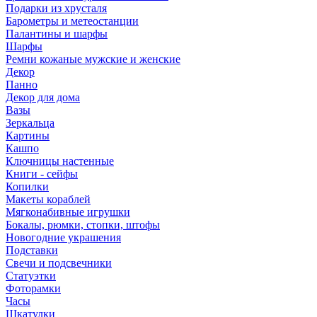
Подарки из хрусталя
Барометры и метеостанции
Палантины и шарфы
Шарфы
Ремни кожаные мужские и женские
Декор
Панно
Декор для дома
Вазы
Зеркальца
Картины
Кашпо
Ключницы настенные
Книги - сейфы
Копилки
Макеты кораблей
Мягконабивные игрушки
Бокалы, рюмки, стопки, штофы
Новогодние украшения
Подставки
Свечи и подсвечники
Статуэтки
Фоторамки
Часы
Шкатулки