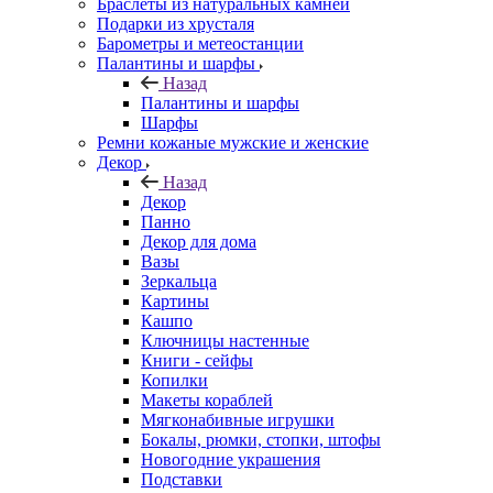
Браслеты из натуральных камней
Подарки из хрусталя
Барометры и метеостанции
Палантины и шарфы
Назад
Палантины и шарфы
Шарфы
Ремни кожаные мужские и женские
Декор
Назад
Декор
Панно
Декор для дома
Вазы
Зеркальца
Картины
Кашпо
Ключницы настенные
Книги - сейфы
Копилки
Макеты кораблей
Мягконабивные игрушки
Бокалы, рюмки, стопки, штофы
Новогодние украшения
Подставки