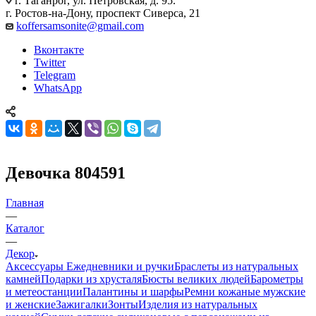
г. Таганрог, ул. Петровская, д. 95.
г. Ростов-на-Дону, проспект Сиверса, 21
koffersamsonite@gmail.com
Вконтакте
Twitter
Telegram
WhatsApp
Девочка 804591
Главная
—
Каталог
—
Декор
Аксессуары
Ежедневники и ручки
Браслеты из натуральных
камней
Подарки из хрусталя
Бюсты великих людей
Барометры
и метеостанции
Палантины и шарфы
Ремни кожаные мужские
и женские
Зажигалки
Зонты
Изделия из натуральных