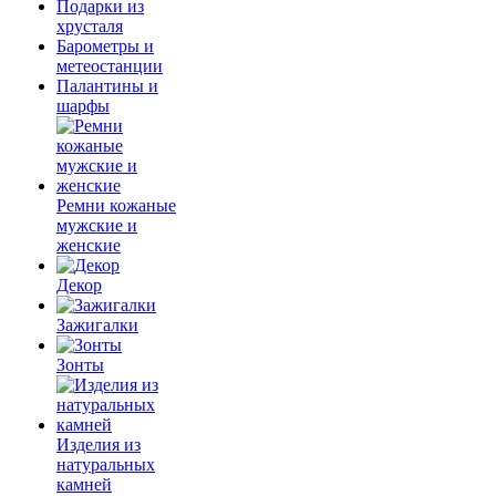
Подарки из
хрусталя
Барометры и
метеостанции
Палантины и
шарфы
Ремни кожаные
мужские и
женские
Декор
Зажигалки
Зонты
Изделия из
натуральных
камней