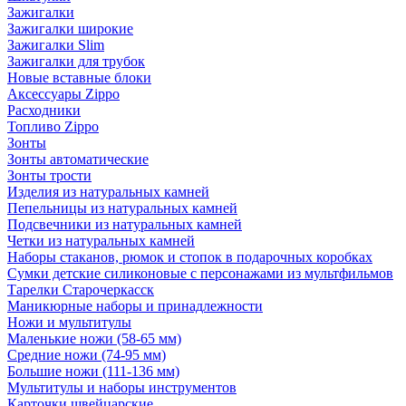
Зажигалки
Зажигалки широкие
Зажигалки Slim
Зажигалки для трубок
Новые вставные блоки
Аксессуары Zippo
Расходники
Топливо Zippo
Зонты
Зонты автоматические
Зонты трости
Изделия из натуральных камней
Пепельницы из натуральных камней
Подсвечники из натуральных камней
Четки из натуральных камней
Наборы стаканов, рюмок и стопок в подарочных коробках
Сумки детские силиконовые с персонажами из мультфильмов
Тарелки Старочеркасск
Маникюрные наборы и принадлежности
Ножи и мультитулы
Маленькие ножи (58-65 мм)
Средние ножи (74-95 мм)
Большие ножи (111-136 мм)
Мультитулы и наборы инструментов
Карточки швейцарские