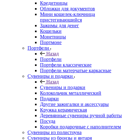
Кредитницы
Обложки для документов
Мини кошелек-ключница
пристегивающийся
Зажимы для денег
Кошельки
Монетницы
Портмоне
Портфели
Назад
Портфели
Портфели классические
Портфели матерчатые каркасные
Сувениры и подарки
Назад
Сувениры и подарки
Колокольчик металлический
Подарки
Другие зажигалки и аксессуары
Кружка керамическая
Деревянные сувениры ручной работы
Посуда
Коробки подарочные с наполнителем
Сувениры из полистоуна
Сувениры из бронзы и янтаря