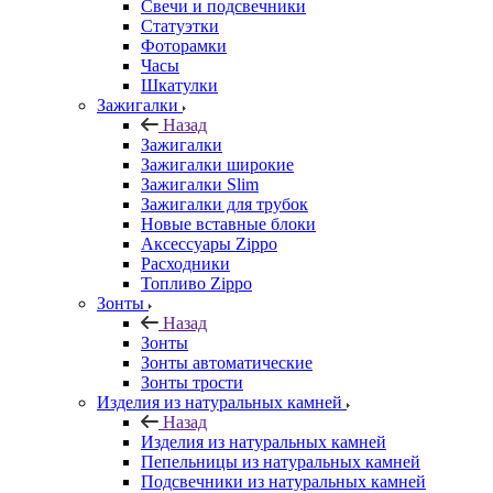
Свечи и подсвечники
Статуэтки
Фоторамки
Часы
Шкатулки
Зажигалки
Назад
Зажигалки
Зажигалки широкие
Зажигалки Slim
Зажигалки для трубок
Новые вставные блоки
Аксессуары Zippo
Расходники
Топливо Zippo
Зонты
Назад
Зонты
Зонты автоматические
Зонты трости
Изделия из натуральных камней
Назад
Изделия из натуральных камней
Пепельницы из натуральных камней
Подсвечники из натуральных камней