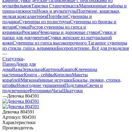
камней
Сумки детские силиконовые с персонажами из
мультфильмов
Тарелки Старочеркасск
Маникюрные наборы и
принадлежности
Ножи и мультитулы
Портмоне, кошельки,
мелкая кожгалантерея
Портфели
Сувениры и
подарки
Сувениры из полистоуна
Сувениры из бронзы и
янтаря
Сумки
Ростов сувениры из гипса и
керамики
Рюкзаки
Чемоданы и дорожные сумки
Сумки и
папки для документов
Сумки женские из натуральной
кожи
Сувениры из гипса высокопрочного
Таганрог сувениры
из стекла, гипса, керамики
Бисероплетение. Всё для рукоделия
—
Статуэтки
Панно
Декор для
дома
Вазы
Зеркальца
Картины
Кашпо
Ключницы
настенные
Книги - сейфы
Копилки
Макеты
кораблей
Мягконабивные игрушки
Бокалы, рюмки, стопки,
штофы
Новогодние украшения
Подставки
Свечи и
подсвечники
Фоторамки
Часы
Шкатулки
—
Девочка 804591
Девочка 804591
Артикул:
804591
Характеристики
Производитель