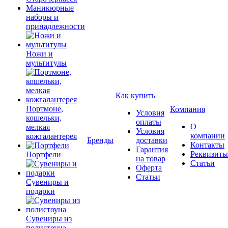
Маникюрные
наборы и
принадлежности
Ножи и
мультитулы
Как купить
Портмоне,
Компания
Условия
кошельки,
оплаты
О
мелкая
Условия
компании
кожгалантерея
Бренды
доставки
Контакты
Гарантия
Реквизиты
Портфели
на товар
Статьи
Оферта
Статьи
Сувениры и
подарки
Сувениры из
полистоуна