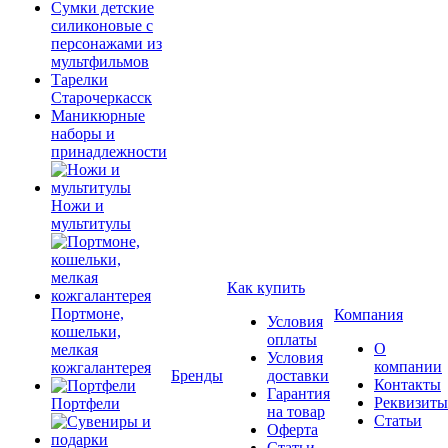
Сумки детские
силиконовые с
персонажами из
мультфильмов
Тарелки
Старочеркасск
Маникюрные
наборы и
принадлежности
Ножи и
мультитулы
Как купить
Портмоне,
Компания
Условия
кошельки,
оплаты
О
мелкая
Условия
компании
кожгалантерея
Бренды
доставки
Контакты
Гарантия
Реквизиты
Портфели
на товар
Статьи
Оферта
Статьи