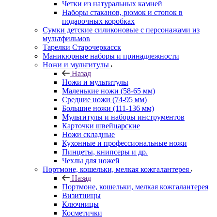
Четки из натуральных камней
Наборы стаканов, рюмок и стопок в
подарочных коробках
Сумки детские силиконовые с персонажами из
мультфильмов
Тарелки Старочеркасск
Маникюрные наборы и принадлежности
Ножи и мультитулы
Назад
Ножи и мультитулы
Маленькие ножи (58-65 мм)
Средние ножи (74-95 мм)
Большие ножи (111-136 мм)
Мультитулы и наборы инструментов
Карточки швейцарские
Ножи складные
Кухонные и профессиональные ножи
Пинцеты, книпсеры и др.
Чехлы для ножей
Портмоне, кошельки, мелкая кожгалантерея
Назад
Портмоне, кошельки, мелкая кожгалантерея
Визитницы
Ключницы
Косметички