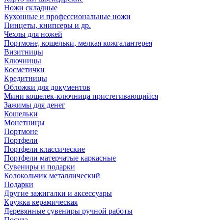
Ножи складные
Кухонные и профессиональные ножи
Пинцеты, книпсеры и др.
Чехлы для ножей
Портмоне, кошельки, мелкая кожгалантерея
Визитницы
Ключницы
Косметички
Кредитницы
Обложки для документов
Мини кошелек-ключница пристегивающийся
Зажимы для денег
Кошельки
Монетницы
Портмоне
Портфели
Портфели классические
Портфели матерчатые каркасные
Сувениры и подарки
Колокольчик металлический
Подарки
Другие зажигалки и аксессуары
Кружка керамическая
Деревянные сувениры ручной работы
Посуда