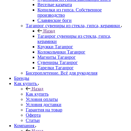
Веселые казачата
Копилки из гипса. Собственное
производство
Славянские боги
Таганрог сувениры из стекла, гипса, керамики
Назад
Таганрог сувениры из стекла, гипса,
керамики
Кружки Таганрог
Колокольчики Таганрог
Магниты Таганрог
Сувениры Таганрог
Тарелки Таганрог
Бисероплетение. Всё для рукоделия
Бренды
Как купить
Назад
Как купить
Условия оплаты
Условия доставки
Гарантия на товар
Оферта
Статьи
Компания
Назад