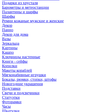
Подарки из хрусталя
Барометры и метеостанции
Палантины и шарфы
Шарфы
Ремни кожаные мужские и женские
Декор
Панно
Декор для дома
Вазы
Зеркальца
Картины
Кашпо
Ключницы настенные
Книги - сейфы
Копилки
Макеты кораблей
Мягконабивные игрушки
Бокалы, рюмки, стопки, штофы
Новогодние украшения
Подставки
Свечи и подсвечники
Статуэтки
Фоторамки
Часы
Шкатулки