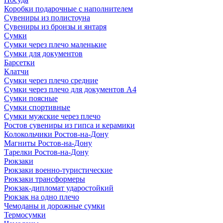
Коробки подарочные с наполнителем
Сувениры из полистоуна
Сувениры из бронзы и янтаря
Сумки
Сумки через плечо маленькие
Сумки для документов
Барсетки
Клатчи
Сумки через плечо средние
Сумки через плечо для документов А4
Сумки поясные
Сумки спортивные
Сумки мужские через плечо
Ростов сувениры из гипса и керамики
Колокольчики Ростов-на-Дону
Магниты Ростов-на-Дону
Тарелки Ростов-на-Дону
Рюкзаки
Рюкзаки военно-туристические
Рюкзаки трансформеры
Рюкзак-дипломат ударостойкий
Рюкзак на одно плечо
Чемоданы и дорожные сумки
Термосумки