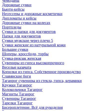
Чемоданы
Дорожные сумки
Бьюти-кейсы
Несессеры и дорожные косметички
Дипломаты и кейсы
Дорожные сумки на колесах
Портпледы
Сумки и папки для документов
Папки для документов
Сумки мужские через плечо 5
Сумки женские из натуральной кожи
Большие сумки
Шоперы, кроссбоди, торбы
Сумка-рюкзак женская
Сувениры из гипса высокопрочного
Веселые казачата
Копилки из гипса. Собственное производство
Славянские боги
Таганрог сувениры из стекла, гипса, керамики
Кружки Таганрог
Колокольчики Таганрог
Магниты Таганрог
Сувениры Таганрог
Тарелки Таганрог
Бисероплетение. Всё для рукоделия