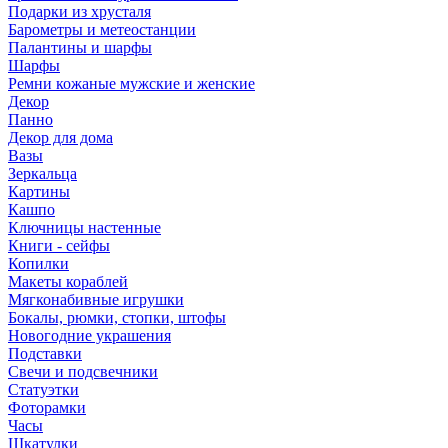
Подарки из хрусталя
Барометры и метеостанции
Палантины и шарфы
Шарфы
Ремни кожаные мужские и женские
Декор
Панно
Декор для дома
Вазы
Зеркальца
Картины
Кашпо
Ключницы настенные
Книги - сейфы
Копилки
Макеты кораблей
Мягконабивные игрушки
Бокалы, рюмки, стопки, штофы
Новогодние украшения
Подставки
Свечи и подсвечники
Статуэтки
Фоторамки
Часы
Шкатулки