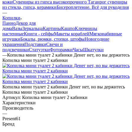
кожи
Сувениры из гипса высокопрочного
Таганрог сувениры
из стекла, гипса, керамики
Бисероплетение. Всё для рукоделия
—
Копилки
Панно
Декор для
дома
Вазы
Зеркальца
Картины
Кашпо
Ключницы
настенные
Книги - сейфы
Макеты кораблей
Мягконабивные
игрушки
Бокалы, рюмки, стопки, штофы
Новогодние
украшения
Подставки
Свечи и
подсвечники
Статуэтки
Фоторамки
Часы
Шкатулки
—
Копилка мини туалет 2 кабинки Денег нет, но вы держитесь
Копилка мини туалет 2 кабинки
Копилка мини туалет 2 кабинки Денег нет, но вы держитесь
Копилка мини туалет 2 кабинки
Артикул:
Копилка мини туалет 2 кабинки
Характеристики
Производитель
—
Present61
Бренд