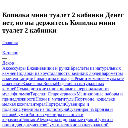
Копилка мини туалет 2 кабинки Денег
нет, но вы держитесь Копилка мини
туалет 2 кабинки
Главная
—
Каталог
—
Декор
Аксессуары
Ежедневники и ручки
Браслеты из натуральных
камней
Подарки из хрусталя
Бюсты великих людей
Барометры
и метеостанции
Палантины и шарфы
Ремни кожаные мужские
и женские
Зажигалки
Зонты
Изделия из натуральных
камней
Сумки детские силиконовые с персонажами из
мультфильмов
Тарелки Старочеркасск
Маникюрные наборы и
принадлежности
Ножи и мультитулы
Портмоне, кошельки,
мелкая кожгалантерея
Портфели
Сувениры и
подарки
Сувениры из полистоуна
Сувениры из бронзы и
янтаря
Сумки
Ростов сувениры из гипса и
керамики
Рюкзаки
Чемоданы и дорожные сумки
Сумки и
папки для документов
Сумки женские из натуральной