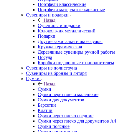
Портфели классические
Портфели матерчатые каркасные
Сувениры и подарки
Назад
Сувениры и подарки
Колокольчик металлический
Подарки
Другие зажигалки и аксессуары
Кружка керамическая
Деревянные сувениры ручной работы
Посуда
Коробки подарочные с наполнителем
Сувениры из полистоуна
Сувениры из бронзы и янтаря
Сумки
Назад
Сумки
Сумки через плечо маленькие
Сумки для документов
Барсетки
Клатчи
Сумки через плечо средние
Сумки через плечо для документов А4
Сумки поясные
Сумки спортивные