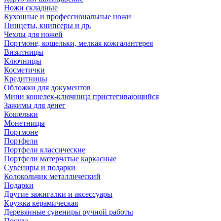
Ножи складные
Кухонные и профессиональные ножи
Пинцеты, книпсеры и др.
Чехлы для ножей
Портмоне, кошельки, мелкая кожгалантерея
Визитницы
Ключницы
Косметички
Кредитницы
Обложки для документов
Мини кошелек-ключница пристегивающийся
Зажимы для денег
Кошельки
Монетницы
Портмоне
Портфели
Портфели классические
Портфели матерчатые каркасные
Сувениры и подарки
Колокольчик металлический
Подарки
Другие зажигалки и аксессуары
Кружка керамическая
Деревянные сувениры ручной работы
Посуда