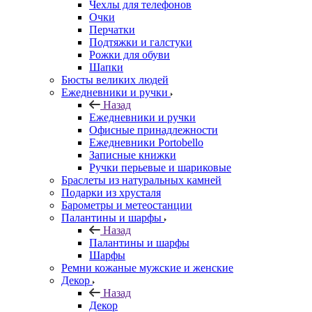
Чехлы для телефонов
Очки
Перчатки
Подтяжки и галстуки
Рожки для обуви
Шапки
Бюсты великих людей
Ежедневники и ручки
Назад
Ежедневники и ручки
Офисные принадлежности
Ежедневники Portobello
Записные книжки
Ручки перьевые и шариковые
Браслеты из натуральных камней
Подарки из хрусталя
Барометры и метеостанции
Палантины и шарфы
Назад
Палантины и шарфы
Шарфы
Ремни кожаные мужские и женские
Декор
Назад
Декор