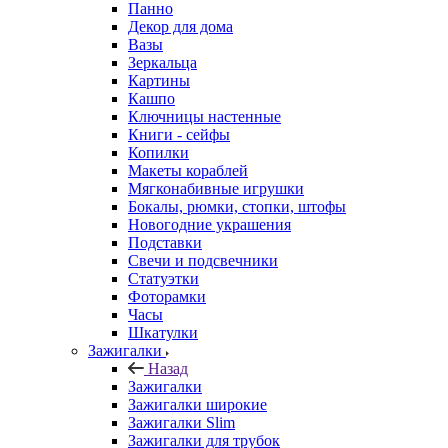
Панно
Декор для дома
Вазы
Зеркальца
Картины
Кашпо
Ключницы настенные
Книги - сейфы
Копилки
Макеты кораблей
Мягконабивные игрушки
Бокалы, рюмки, стопки, штофы
Новогодние украшения
Подставки
Свечи и подсвечники
Статуэтки
Фоторамки
Часы
Шкатулки
Зажигалки
Назад
Зажигалки
Зажигалки широкие
Зажигалки Slim
Зажигалки для трубок