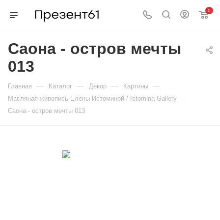
0
Саона - остров мечты
013
—
—
—
—
Главная
Каталог
Декор
Картины
—
Масляная живопись Елены Истоминой / Istomina Gallery
Саона - остров мечты 013