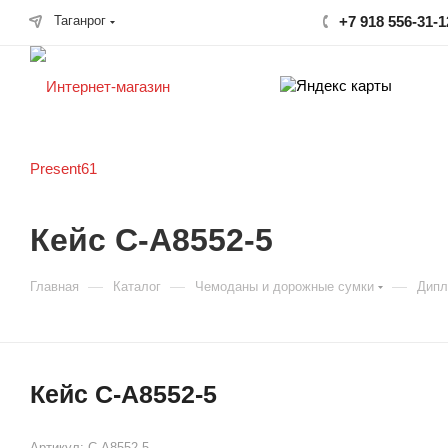
Таганрог
+7 918 556-31-1
Кейс C-A8552-5
—
—
—
Главная
Каталог
Чемоданы и дорожные сумки
Дипл
Кейс C-A8552-5
Артикул:
C-A8552-5