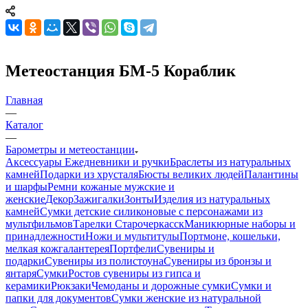
Метеостанция БМ-5 Кораблик
Главная
—
Каталог
—
Барометры и метеостанции
Аксессуары
Ежедневники и ручки
Браслеты из натуральных
камней
Подарки из хрусталя
Бюсты великих людей
Палантины
и шарфы
Ремни кожаные мужские и
женские
Декор
Зажигалки
Зонты
Изделия из натуральных
камней
Сумки детские силиконовые с персонажами из
мультфильмов
Тарелки Старочеркасск
Маникюрные наборы и
принадлежности
Ножи и мультитулы
Портмоне, кошельки,
мелкая кожгалантерея
Портфели
Сувениры и
подарки
Сувениры из полистоуна
Сувениры из бронзы и
янтаря
Сумки
Ростов сувениры из гипса и
керамики
Рюкзаки
Чемоданы и дорожные сумки
Сумки и
папки для документов
Сумки женские из натуральной