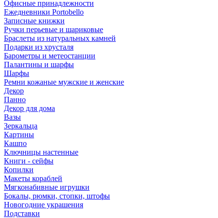
Офисные принадлежности
Ежедневники Portobello
Записные книжки
Ручки перьевые и шариковые
Браслеты из натуральных камней
Подарки из хрусталя
Барометры и метеостанции
Палантины и шарфы
Шарфы
Ремни кожаные мужские и женские
Декор
Панно
Декор для дома
Вазы
Зеркальца
Картины
Кашпо
Ключницы настенные
Книги - сейфы
Копилки
Макеты кораблей
Мягконабивные игрушки
Бокалы, рюмки, стопки, штофы
Новогодние украшения
Подставки