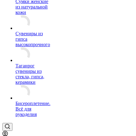
Сумки женские
из натуральной
кожи
Сувениры из
гипса
высокопрочного
Таганрог
сувениры из
стекла, гипса,
керамики
Бисероплетение.
Всё для
рукоделия