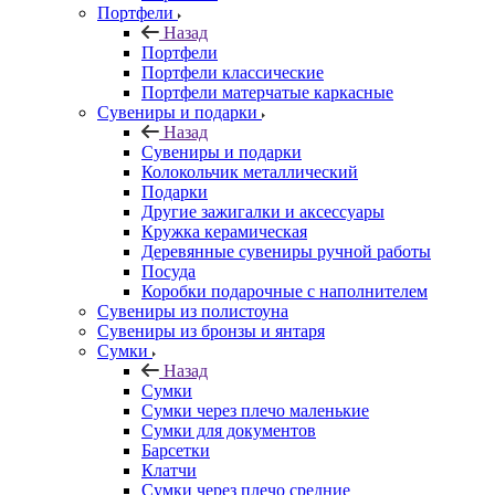
Портфели
Назад
Портфели
Портфели классические
Портфели матерчатые каркасные
Сувениры и подарки
Назад
Сувениры и подарки
Колокольчик металлический
Подарки
Другие зажигалки и аксессуары
Кружка керамическая
Деревянные сувениры ручной работы
Посуда
Коробки подарочные с наполнителем
Сувениры из полистоуна
Сувениры из бронзы и янтаря
Сумки
Назад
Сумки
Сумки через плечо маленькие
Сумки для документов
Барсетки
Клатчи
Сумки через плечо средние