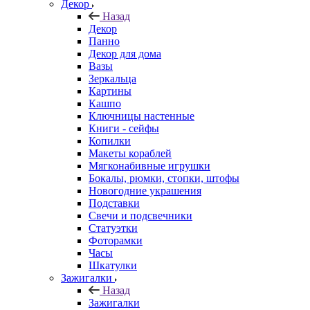
Декор
Назад
Декор
Панно
Декор для дома
Вазы
Зеркальца
Картины
Кашпо
Ключницы настенные
Книги - сейфы
Копилки
Макеты кораблей
Мягконабивные игрушки
Бокалы, рюмки, стопки, штофы
Новогодние украшения
Подставки
Свечи и подсвечники
Статуэтки
Фоторамки
Часы
Шкатулки
Зажигалки
Назад
Зажигалки