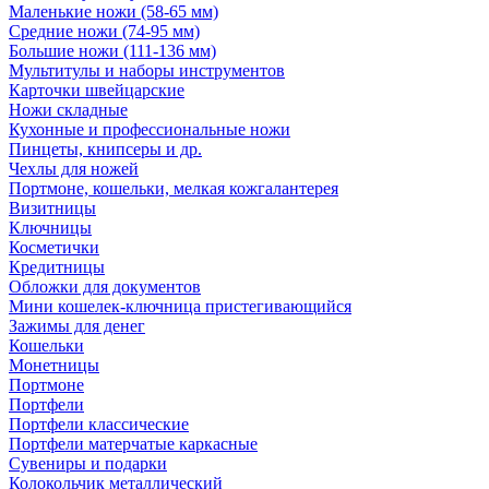
Маленькие ножи (58-65 мм)
Средние ножи (74-95 мм)
Большие ножи (111-136 мм)
Мультитулы и наборы инструментов
Карточки швейцарские
Ножи складные
Кухонные и профессиональные ножи
Пинцеты, книпсеры и др.
Чехлы для ножей
Портмоне, кошельки, мелкая кожгалантерея
Визитницы
Ключницы
Косметички
Кредитницы
Обложки для документов
Мини кошелек-ключница пристегивающийся
Зажимы для денег
Кошельки
Монетницы
Портмоне
Портфели
Портфели классические
Портфели матерчатые каркасные
Сувениры и подарки
Колокольчик металлический