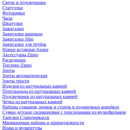
Свечи и подсвечники
Статуэтки
Фоторамки
Часы
Шкатулки
Зажигалки
Зажигалки широкие
Зажигалки Slim
Зажигалки для трубок
Новые вставные блоки
Аксессуары Zippo
Расходники
Топливо Zippo
Зонты
Зонты автоматические
Зонты трости
Изделия из натуральных камней
Пепельницы из натуральных камней
Подсвечники из натуральных камней
Четки из натуральных камней
Наборы стаканов, рюмок и стопок в подарочных коробках
Сумки детские силиконовые с персонажами из мультфильмов
Тарелки Старочеркасск
Маникюрные наборы и принадлежности
Ножи и мультитулы