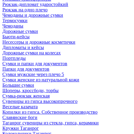
Рюкзак-дипломат ударостойкий
Рюкзак на одно плечо
Чемоданы и дорожные сумки
Термосумки
Чемоданы
Дорожные сумки
Бьюти-кейсы
Несессеры и дорожные косметички
Дипломаты и кейсы
Дорожные сумки на колесах
Портпледы
Сумки и папки для документов
Папки для документов
Сумки мужские через плечо 5
Сумки женские из натуральной кожи
Большие сумки
Шоперы, кроссбоди, торбы
Сумка-рюкзак женская
Сувениры из гипса высокопрочного
Веселые казачата
Копилки из гипса. Собственное производство
Славянские боги
Таганрог сувениры из стекла, гипса, керамики
Кружки Таганрог
Колокольчики Таганрог