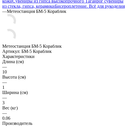
кожи
Сувениры из гипса высокопрочного
Таганрог сувениры
из стекла, гипса, керамики
Бисероплетение. Всё для рукоделия
—
Метеостанция БМ-5 Кораблик
Метеостанция БМ-5 Кораблик
Артикул:
БМ-5 Кораблик
Характеристики
Длина (см)
—
10
Высота (см)
—
1
Ширина (см)
—
3
Вес (кг)
—
0.06
Производитель