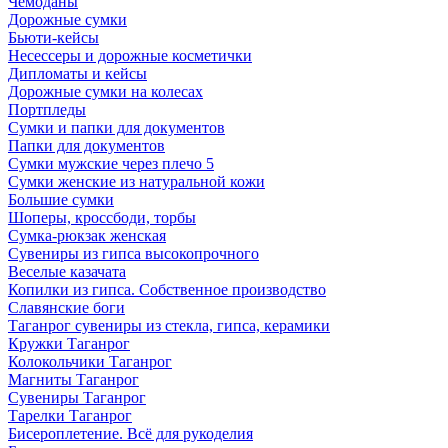
Чемоданы
Дорожные сумки
Бьюти-кейсы
Несессеры и дорожные косметички
Дипломаты и кейсы
Дорожные сумки на колесах
Портпледы
Сумки и папки для документов
Папки для документов
Сумки мужские через плечо 5
Сумки женские из натуральной кожи
Большие сумки
Шоперы, кроссбоди, торбы
Сумка-рюкзак женская
Сувениры из гипса высокопрочного
Веселые казачата
Копилки из гипса. Собственное производство
Славянские боги
Таганрог сувениры из стекла, гипса, керамики
Кружки Таганрог
Колокольчики Таганрог
Магниты Таганрог
Сувениры Таганрог
Тарелки Таганрог
Бисероплетение. Всё для рукоделия