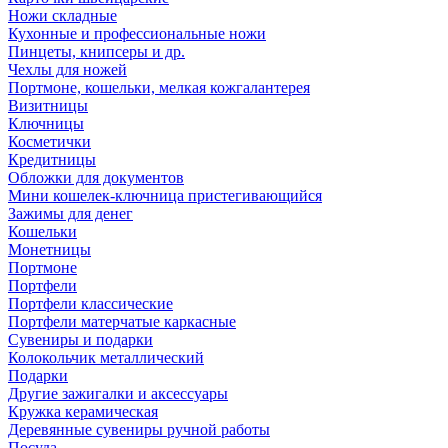
Ножи складные
Кухонные и профессиональные ножи
Пинцеты, книпсеры и др.
Чехлы для ножей
Портмоне, кошельки, мелкая кожгалантерея
Визитницы
Ключницы
Косметички
Кредитницы
Обложки для документов
Мини кошелек-ключница пристегивающийся
Зажимы для денег
Кошельки
Монетницы
Портмоне
Портфели
Портфели классические
Портфели матерчатые каркасные
Сувениры и подарки
Колокольчик металлический
Подарки
Другие зажигалки и аксессуары
Кружка керамическая
Деревянные сувениры ручной работы
Посуда