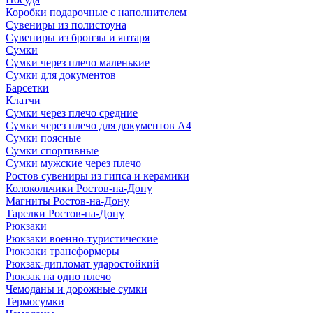
Коробки подарочные с наполнителем
Сувениры из полистоуна
Сувениры из бронзы и янтаря
Сумки
Сумки через плечо маленькие
Сумки для документов
Барсетки
Клатчи
Сумки через плечо средние
Сумки через плечо для документов А4
Сумки поясные
Сумки спортивные
Сумки мужские через плечо
Ростов сувениры из гипса и керамики
Колокольчики Ростов-на-Дону
Магниты Ростов-на-Дону
Тарелки Ростов-на-Дону
Рюкзаки
Рюкзаки военно-туристические
Рюкзаки трансформеры
Рюкзак-дипломат ударостойкий
Рюкзак на одно плечо
Чемоданы и дорожные сумки
Термосумки