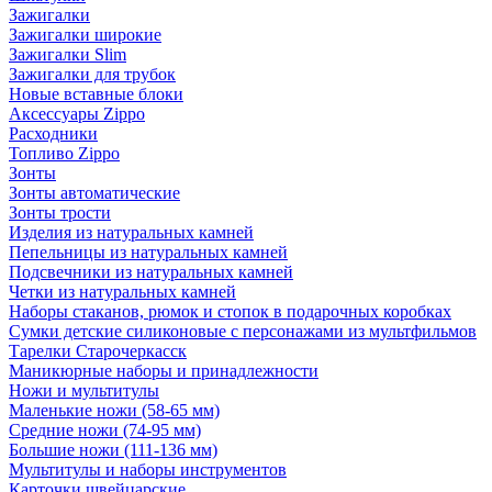
Зажигалки
Зажигалки широкие
Зажигалки Slim
Зажигалки для трубок
Новые вставные блоки
Аксессуары Zippo
Расходники
Топливо Zippo
Зонты
Зонты автоматические
Зонты трости
Изделия из натуральных камней
Пепельницы из натуральных камней
Подсвечники из натуральных камней
Четки из натуральных камней
Наборы стаканов, рюмок и стопок в подарочных коробках
Сумки детские силиконовые с персонажами из мультфильмов
Тарелки Старочеркасск
Маникюрные наборы и принадлежности
Ножи и мультитулы
Маленькие ножи (58-65 мм)
Средние ножи (74-95 мм)
Большие ножи (111-136 мм)
Мультитулы и наборы инструментов
Карточки швейцарские