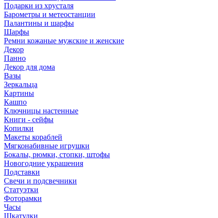
Подарки из хрусталя
Барометры и метеостанции
Палантины и шарфы
Шарфы
Ремни кожаные мужские и женские
Декор
Панно
Декор для дома
Вазы
Зеркальца
Картины
Кашпо
Ключницы настенные
Книги - сейфы
Копилки
Макеты кораблей
Мягконабивные игрушки
Бокалы, рюмки, стопки, штофы
Новогодние украшения
Подставки
Свечи и подсвечники
Статуэтки
Фоторамки
Часы
Шкатулки