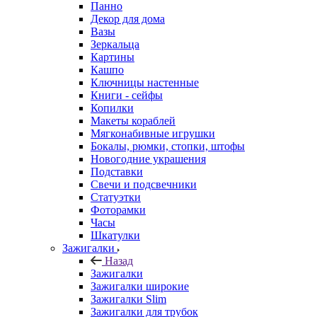
Панно
Декор для дома
Вазы
Зеркальца
Картины
Кашпо
Ключницы настенные
Книги - сейфы
Копилки
Макеты кораблей
Мягконабивные игрушки
Бокалы, рюмки, стопки, штофы
Новогодние украшения
Подставки
Свечи и подсвечники
Статуэтки
Фоторамки
Часы
Шкатулки
Зажигалки
Назад
Зажигалки
Зажигалки широкие
Зажигалки Slim
Зажигалки для трубок