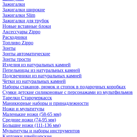
Зажигалки
Зажигалки широкие
Зажигалки Slim
Зажигалки для трубок
Новые вставные блоки
Аксессуары Zippo
Расходники
Топливо Zippo
Зонты
Зонты автоматические
Зонты трости
Изделия из натуральных камней
Пепельницы из натуральных камней
Подсвечники из натуральных камней
Четки из натуральных камней
Наборы стаканов, рюмок и стопок в подарочных коробках
Сумки детские силиконовые с персонажами из мультфильмов
Тарелки Старочеркасск
Маникюрные наборы и принадлежности
Ножи и мультитулы
Маленькие ножи (58-65 мм)
Средние ножи (74-95 мм)
Большие ножи (111-136 мм)
Мультитулы и наборы инструментов
Карточки швейцарские