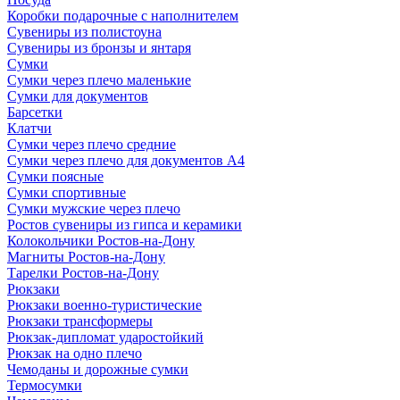
Коробки подарочные с наполнителем
Сувениры из полистоуна
Сувениры из бронзы и янтаря
Сумки
Сумки через плечо маленькие
Сумки для документов
Барсетки
Клатчи
Сумки через плечо средние
Сумки через плечо для документов А4
Сумки поясные
Сумки спортивные
Сумки мужские через плечо
Ростов сувениры из гипса и керамики
Колокольчики Ростов-на-Дону
Магниты Ростов-на-Дону
Тарелки Ростов-на-Дону
Рюкзаки
Рюкзаки военно-туристические
Рюкзаки трансформеры
Рюкзак-дипломат ударостойкий
Рюкзак на одно плечо
Чемоданы и дорожные сумки
Термосумки