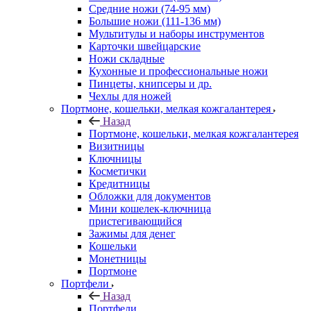
Средние ножи (74-95 мм)
Большие ножи (111-136 мм)
Мультитулы и наборы инструментов
Карточки швейцарские
Ножи складные
Кухонные и профессиональные ножи
Пинцеты, книпсеры и др.
Чехлы для ножей
Портмоне, кошельки, мелкая кожгалантерея
Назад
Портмоне, кошельки, мелкая кожгалантерея
Визитницы
Ключницы
Косметички
Кредитницы
Обложки для документов
Мини кошелек-ключница
пристегивающийся
Зажимы для денег
Кошельки
Монетницы
Портмоне
Портфели
Назад
Портфели