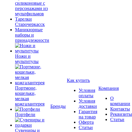
силиконовые с
персонажами из
мультфильмов
Тарелки
Старочеркасск
Маникюрные
наборы и
принадлежности
Ножи и
мультитулы
Как купить
Портмоне,
Компания
Условия
кошельки,
оплаты
О
мелкая
Условия
компании
кожгалантерея
Бренды
доставки
Контакты
Гарантия
Реквизиты
Портфели
на товар
Статьи
Оферта
Статьи
Сувениры и