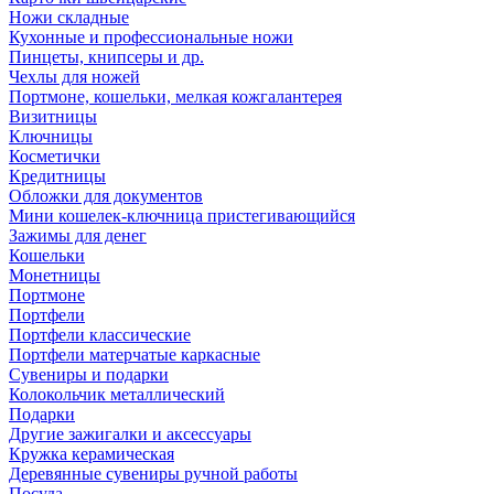
Ножи складные
Кухонные и профессиональные ножи
Пинцеты, книпсеры и др.
Чехлы для ножей
Портмоне, кошельки, мелкая кожгалантерея
Визитницы
Ключницы
Косметички
Кредитницы
Обложки для документов
Мини кошелек-ключница пристегивающийся
Зажимы для денег
Кошельки
Монетницы
Портмоне
Портфели
Портфели классические
Портфели матерчатые каркасные
Сувениры и подарки
Колокольчик металлический
Подарки
Другие зажигалки и аксессуары
Кружка керамическая
Деревянные сувениры ручной работы
Посуда