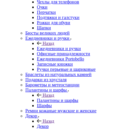
Чехлы для телефонов
Очки
Перчатки
Подтяжки и галстуки
Рожки для обуви
Шапки
Бюсты великих людей
Ежедневники и ручки
Назад
Ежедневники и ручки
Офисные принадлежности
Ежедневники Portobello
Записные книжки
Ручки перьевые и шариковые
Браслеты из натуральных камней
Подарки из хрусталя
Барометры и метеостанции
Палантины и шарфы
Назад
Палантины и шарфы
Шарфы
Ремни кожаные мужские и женские
Декор
Назад
Декор