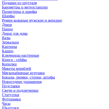
Подарки из хрусталя
Барометры и метеостанции
Палантины и шарфы
Шарфы
Ремни кожаные мужские и женские
Декор
Панно
Декор для дома
Вазы
Зеркальца
Картины
Кашпо
Ключницы настенные
Книги - сейфы
Копилки
Макеты кораблей
Мягконабивные игрушки
Бокалы, рюмки, стопки, штофы
Новогодние украшения
Подставки
Свечи и подсвечники
Статуэтки
Фоторамки
Часы
Шкатулки