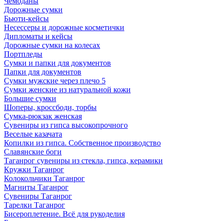
Чемоданы
Дорожные сумки
Бьюти-кейсы
Несессеры и дорожные косметички
Дипломаты и кейсы
Дорожные сумки на колесах
Портпледы
Сумки и папки для документов
Папки для документов
Сумки мужские через плечо 5
Сумки женские из натуральной кожи
Большие сумки
Шоперы, кроссбоди, торбы
Сумка-рюкзак женская
Сувениры из гипса высокопрочного
Веселые казачата
Копилки из гипса. Собственное производство
Славянские боги
Таганрог сувениры из стекла, гипса, керамики
Кружки Таганрог
Колокольчики Таганрог
Магниты Таганрог
Сувениры Таганрог
Тарелки Таганрог
Бисероплетение. Всё для рукоделия