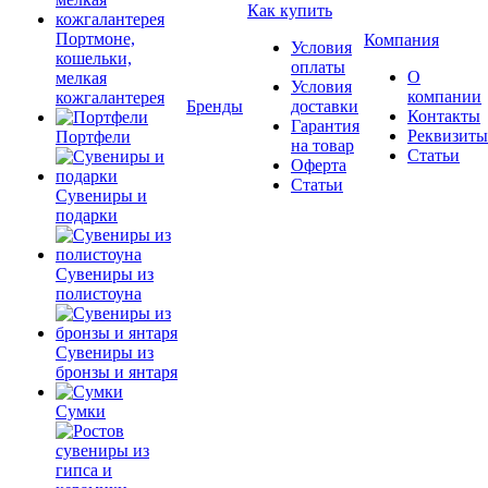
Как купить
Портмоне,
Компания
Условия
кошельки,
оплаты
О
мелкая
Условия
компании
кожгалантерея
Бренды
доставки
Контакты
Гарантия
Реквизиты
Портфели
на товар
Статьи
Оферта
Статьи
Сувениры и
подарки
Сувениры из
полистоуна
Сувениры из
бронзы и янтаря
Сумки