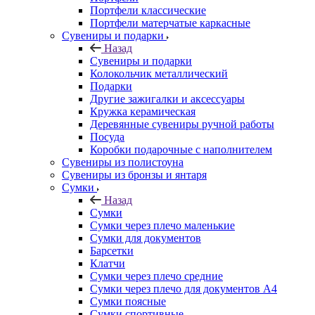
Портфели классические
Портфели матерчатые каркасные
Сувениры и подарки
Назад
Сувениры и подарки
Колокольчик металлический
Подарки
Другие зажигалки и аксессуары
Кружка керамическая
Деревянные сувениры ручной работы
Посуда
Коробки подарочные с наполнителем
Сувениры из полистоуна
Сувениры из бронзы и янтаря
Сумки
Назад
Сумки
Сумки через плечо маленькие
Сумки для документов
Барсетки
Клатчи
Сумки через плечо средние
Сумки через плечо для документов А4
Сумки поясные
Сумки спортивные