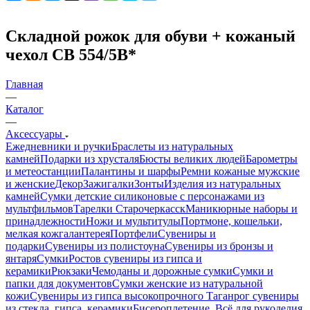
Складной рожок для обуви + кожаный
чехол СВ 554/5В*
Главная
—
Каталог
—
Аксессуары
Ежедневники и ручки
Браслеты из натуральных
камней
Подарки из хрусталя
Бюсты великих людей
Барометры
и метеостанции
Палантины и шарфы
Ремни кожаные мужские
и женские
Декор
Зажигалки
Зонты
Изделия из натуральных
камней
Сумки детские силиконовые с персонажами из
мультфильмов
Тарелки Старочеркасск
Маникюрные наборы и
принадлежности
Ножи и мультитулы
Портмоне, кошельки,
мелкая кожгалантерея
Портфели
Сувениры и
подарки
Сувениры из полистоуна
Сувениры из бронзы и
янтаря
Сумки
Ростов сувениры из гипса и
керамики
Рюкзаки
Чемоданы и дорожные сумки
Сумки и
папки для документов
Сумки женские из натуральной
кожи
Сувениры из гипса высокопрочного
Таганрог сувениры
из стекла, гипса, керамики
Бисероплетение. Всё для рукоделия