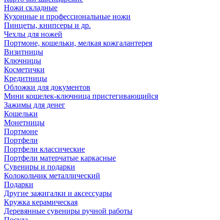
Ножи складные
Кухонные и профессиональные ножи
Пинцеты, книпсеры и др.
Чехлы для ножей
Портмоне, кошельки, мелкая кожгалантерея
Визитницы
Ключницы
Косметички
Кредитницы
Обложки для документов
Мини кошелек-ключница пристегивающийся
Зажимы для денег
Кошельки
Монетницы
Портмоне
Портфели
Портфели классические
Портфели матерчатые каркасные
Сувениры и подарки
Колокольчик металлический
Подарки
Другие зажигалки и аксессуары
Кружка керамическая
Деревянные сувениры ручной работы
Посуда