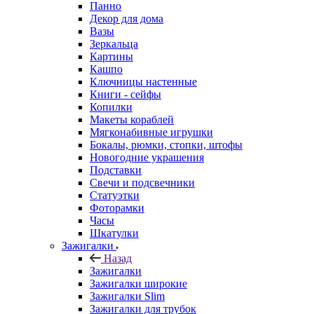
Панно
Декор для дома
Вазы
Зеркальца
Картины
Кашпо
Ключницы настенные
Книги - сейфы
Копилки
Макеты кораблей
Мягконабивные игрушки
Бокалы, рюмки, стопки, штофы
Новогодние украшения
Подставки
Свечи и подсвечники
Статуэтки
Фоторамки
Часы
Шкатулки
Зажигалки
Назад
Зажигалки
Зажигалки широкие
Зажигалки Slim
Зажигалки для трубок