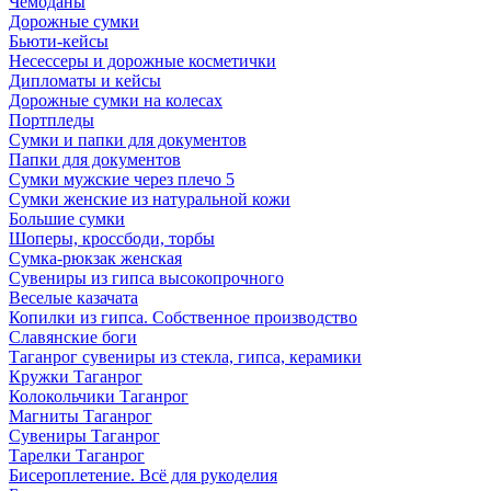
Чемоданы
Дорожные сумки
Бьюти-кейсы
Несессеры и дорожные косметички
Дипломаты и кейсы
Дорожные сумки на колесах
Портпледы
Сумки и папки для документов
Папки для документов
Сумки мужские через плечо 5
Сумки женские из натуральной кожи
Большие сумки
Шоперы, кроссбоди, торбы
Сумка-рюкзак женская
Сувениры из гипса высокопрочного
Веселые казачата
Копилки из гипса. Собственное производство
Славянские боги
Таганрог сувениры из стекла, гипса, керамики
Кружки Таганрог
Колокольчики Таганрог
Магниты Таганрог
Сувениры Таганрог
Тарелки Таганрог
Бисероплетение. Всё для рукоделия