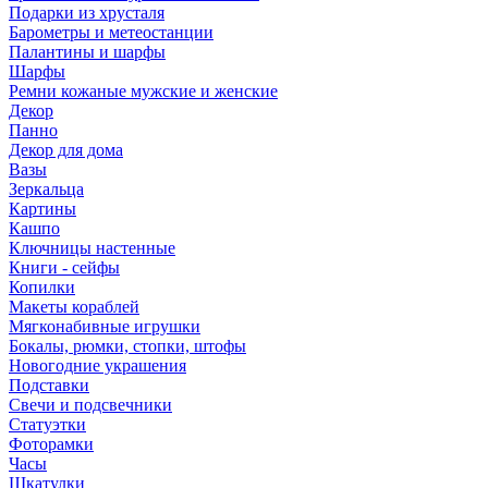
Подарки из хрусталя
Барометры и метеостанции
Палантины и шарфы
Шарфы
Ремни кожаные мужские и женские
Декор
Панно
Декор для дома
Вазы
Зеркальца
Картины
Кашпо
Ключницы настенные
Книги - сейфы
Копилки
Макеты кораблей
Мягконабивные игрушки
Бокалы, рюмки, стопки, штофы
Новогодние украшения
Подставки
Свечи и подсвечники
Статуэтки
Фоторамки
Часы
Шкатулки