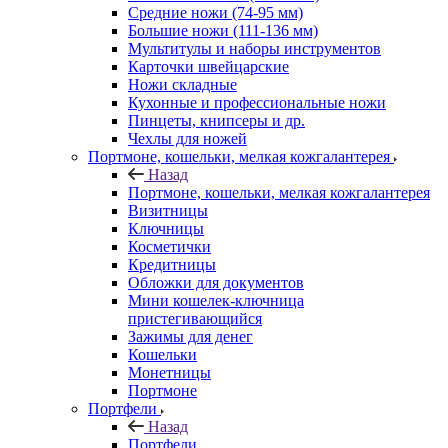
Средние ножи (74-95 мм)
Большие ножи (111-136 мм)
Мультитулы и наборы инструментов
Карточки швейцарские
Ножи складные
Кухонные и профессиональные ножи
Пинцеты, книпсеры и др.
Чехлы для ножей
Портмоне, кошельки, мелкая кожгалантерея
Назад
Портмоне, кошельки, мелкая кожгалантерея
Визитницы
Ключницы
Косметички
Кредитницы
Обложки для документов
Мини кошелек-ключница
пристегивающийся
Зажимы для денег
Кошельки
Монетницы
Портмоне
Портфели
Назад
Портфели