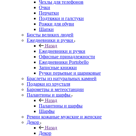
Чехлы для телефонов
Очки
Перчатки
Подтяжки и галстуки
Рожки для обуви
Шапки
Бюсты великих людей
Ежедневники и ручки
Назад
Ежедневники и ручки
Офисные принадлежности
Ежедневники Portobello
Записные книжки
Ручки перьевые и шариковые
Браслеты из натуральных камней
Подарки из хрусталя
Барометры и метеостанции
Палантины и шарфы
Назад
Палантины и шарфы
Шарфы
Ремни кожаные мужские и женские
Декор
Назад
Декор