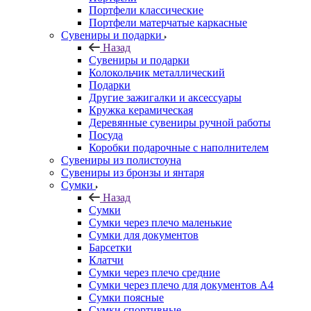
Портфели классические
Портфели матерчатые каркасные
Сувениры и подарки
Назад
Сувениры и подарки
Колокольчик металлический
Подарки
Другие зажигалки и аксессуары
Кружка керамическая
Деревянные сувениры ручной работы
Посуда
Коробки подарочные с наполнителем
Сувениры из полистоуна
Сувениры из бронзы и янтаря
Сумки
Назад
Сумки
Сумки через плечо маленькие
Сумки для документов
Барсетки
Клатчи
Сумки через плечо средние
Сумки через плечо для документов А4
Сумки поясные
Сумки спортивные