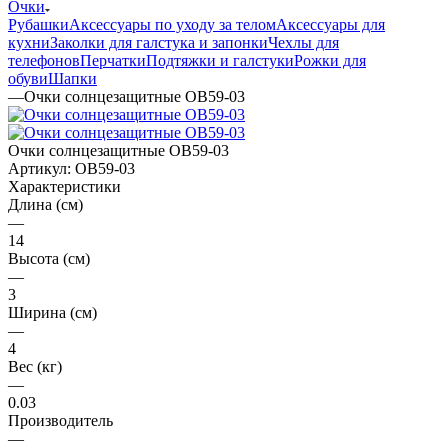
Очки
Рубашки
Аксессуары по уходу за телом
Аксессуары для
кухни
Заколки для галстука и запонки
Чехлы для
телефонов
Перчатки
Подтяжки и галстуки
Рожки для
обуви
Шапки
—
Очки солнцезащитные OB59-03
Очки солнцезащитные OB59-03
Артикул:
OB59-03
Характеристики
Длина (см)
—
14
Высота (см)
—
3
Ширина (см)
—
4
Вес (кг)
—
0.03
Производитель
—