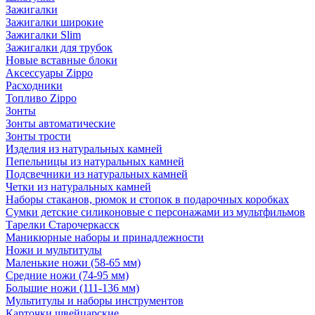
Зажигалки
Зажигалки широкие
Зажигалки Slim
Зажигалки для трубок
Новые вставные блоки
Аксессуары Zippo
Расходники
Топливо Zippo
Зонты
Зонты автоматические
Зонты трости
Изделия из натуральных камней
Пепельницы из натуральных камней
Подсвечники из натуральных камней
Четки из натуральных камней
Наборы стаканов, рюмок и стопок в подарочных коробках
Сумки детские силиконовые с персонажами из мультфильмов
Тарелки Старочеркасск
Маникюрные наборы и принадлежности
Ножи и мультитулы
Маленькие ножи (58-65 мм)
Средние ножи (74-95 мм)
Большие ножи (111-136 мм)
Мультитулы и наборы инструментов
Карточки швейцарские