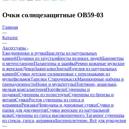
Очки солнцезащитные OB59-03
Главная
—
Каталог
—
Аксессуары
Ежедневники и ручки
Браслеты из натуральных
камней
Подарки из хрусталя
Бюсты великих людей
Барометры
и метеостанции
Палантины и шарфы
Ремни кожаные мужские
и женские
Декор
Зажигалки
Зонты
Изделия из натуральных
камней
Сумки детские силиконовые с персонажами из
мультфильмов
Тарелки Старочеркасск
Маникюрные наборы и
принадлежности
Ножи и мультитулы
Портмоне, кошельки,
мелкая кожгалантерея
Портфели
Сувениры и
подарки
Сувениры из полистоуна
Сувениры из бронзы и
янтаря
Сумки
Ростов сувениры из гипса и
керамики
Рюкзаки
Чемоданы и дорожные сумки
Сумки и
папки для документов
Сумки женские из натуральной
кожи
Сувениры из гипса высокопрочного
Таганрог сувениры
из стекла, гипса, керамики
Бисероплетение. Всё для рукоделия
—