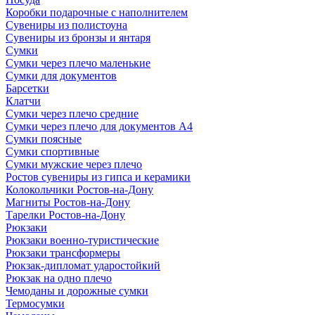
Коробки подарочные с наполнителем
Сувениры из полистоуна
Сувениры из бронзы и янтаря
Сумки
Сумки через плечо маленькие
Сумки для документов
Барсетки
Клатчи
Сумки через плечо средние
Сумки через плечо для документов А4
Сумки поясные
Сумки спортивные
Сумки мужские через плечо
Ростов сувениры из гипса и керамики
Колокольчики Ростов-на-Дону
Магниты Ростов-на-Дону
Тарелки Ростов-на-Дону
Рюкзаки
Рюкзаки военно-туристические
Рюкзаки трансформеры
Рюкзак-дипломат ударостойкий
Рюкзак на одно плечо
Чемоданы и дорожные сумки
Термосумки