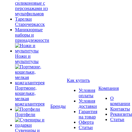
силиконовые с
персонажами из
мультфильмов
Тарелки
Старочеркасск
Маникюрные
наборы и
принадлежности
Ножи и
мультитулы
Как купить
Портмоне,
Компания
Условия
кошельки,
оплаты
О
мелкая
Условия
компании
кожгалантерея
Бренды
доставки
Контакты
Гарантия
Реквизиты
Портфели
на товар
Статьи
Оферта
Статьи
Сувениры и