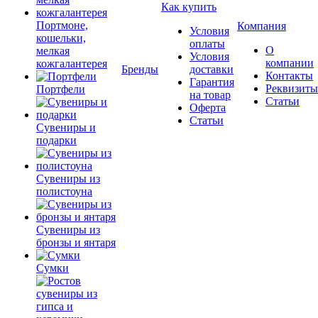
Как купить
Портмоне,
Компания
Условия
кошельки,
оплаты
О
мелкая
Условия
компании
кожгалантерея
Бренды
доставки
Контакты
Гарантия
Реквизиты
Портфели
на товар
Статьи
Оферта
Статьи
Сувениры и
подарки
Сувениры из
полистоуна
Сувениры из
бронзы и янтаря
Сумки